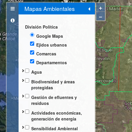
+
Mapas Ambientales
−
División Política
Google Maps
Ejidos urbanos
Comarcas
Departamentos
Agua
Sitios de toma de
Biodiversidad y áreas
muestras
protegidas
Cuencas hidrográficas
Monitoreo de
Gestión de efluentes y
Didymosphenia
residuos
Subcuencas
Geminata
Gestión Integral de
Actividades económicas,
Cuerpos de agua
Áreas Naturales
Residuos Sólidos
generación de energía
Canales de riego
Protegidas
Urbanos (GIRSU)
Minería
Sensibilidad Ambiental
V.I.R.Ch.